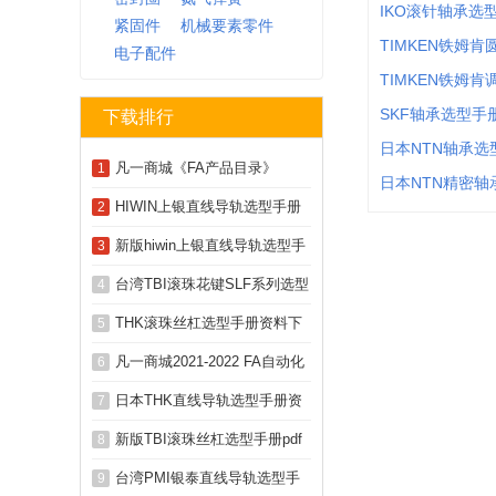
IKO滚针轴承选
紧固件
机械要素零件
TIMKEN铁姆
电子配件
TIMKEN铁姆
SKF轴承选型手
下载排行
日本NTN轴承选
凡一商城《FA产品目录》
1
日本NTN精密轴
2025-2026 PDF下载
HIWIN上银直线导轨选型手册
2
pdf下载
新版hiwin上银直线导轨选型手
3
册样本资料下载
台湾TBI滚珠花键SLF系列选型
4
下载
THK滚珠丝杠选型手册资料下
5
载 THK丝杆PDF下载
凡一商城2021-2022 FA自动化
6
产品选型手册
日本THK直线导轨选型手册资
7
料pdf下载
新版TBI滚珠丝杠选型手册pdf
8
资料下载
台湾PMI银泰直线导轨选型手
9