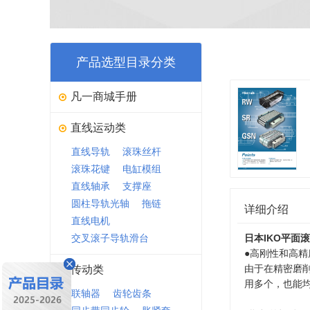
产品选型目录分类
凡一商城手册
直线运动类
直线导轨
滚珠丝杆
滚珠花键
电缸模组
直线轴承
支撑座
圆柱导轨光轴
拖链
详细介绍
直线电机
交叉滚子导轨滑台
日本IKO平面
●高刚性和高精
由于在精密磨
传动类
用多个，也能
联轴器
齿轮齿条