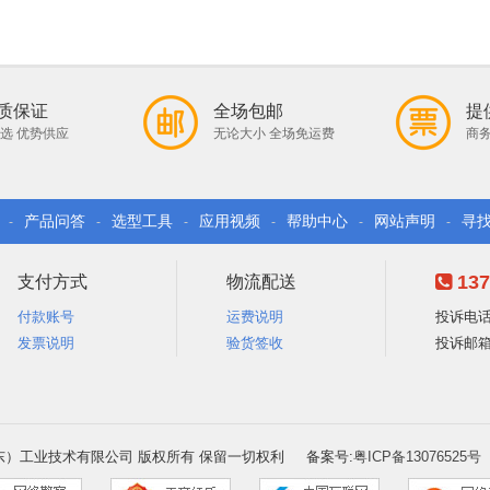
质保证
全场包邮
提
选 优势供应
无论大小 全场免运费
商务
产品问答
选型工具
应用视频
帮助中心
网站声明
寻
-
-
-
-
-
-
137
支付方式
物流配送
付款账号
运费说明
投诉电话：
发票说明
验货签收
投诉邮箱：e
6 凡一（广东）工业技术有限公司 版权所有 保留一切权利 备案号:
粤ICP备13076525号