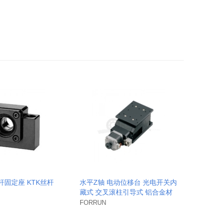
丝杆固定座 KTK丝杆
水平Z轴 电动位移台 光电开关内
藏式 交叉滚柱引导式 铝合金材
质 黑色阳极氧化处理
FORRUN