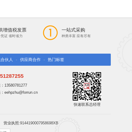
供增值税发票
一站式采购
凭证 省时省力
种类丰富 应有尽有
找合伙人
供应商合作
热门标签
-
-
51287255
13580781277
ehpzhu@forrun.cn
快速联系总经理
营业执照:
9144190007958698XB