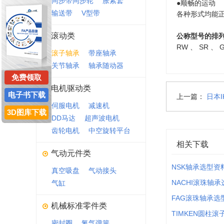
同步带同步轮
胀紧套
●顺畅的运动
输送带
V型带
各种形式均能
滚动类
公称型号的排
RW 、 SR
滚子轴承
带座轴承
关节轴承
轴承随动器
免费领取
电机驱动类
电子书下载
上一篇：
日本
伺服电机
减速机
3D图库下载
DD马达
超声波电机
齿轮电机
中空旋转平台
相关下载
气动元件类
NSK轴承选型资
真空吸盘
气动接头
NACHI滚珠轴
气缸
FAG滚珠轴承选
机械标准零件类
TIMKEN圆柱
密封圈
氮气弹簧