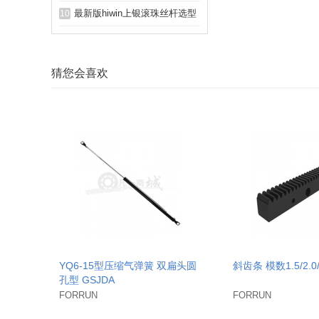
册pdf资料下载
最新版hiwin上银滚珠丝杆选型
10
手册pdf资料下载
猜您会喜欢
YQ6-15型压缩气弹簧 双扁头圆
斜齿条 模数1.5/2.0/
孔型 GSJDA
FORRUN
FORRUN