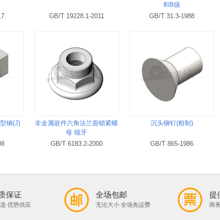
）
和B级
17
GB/T 19228.1-2011
GB/T 31.3-1988
钢(J)
非金属嵌件六角法兰面锁紧螺
沉头铆钉(粗制)
母 细牙
08
GB/T 6183.2-2000
GB/T 865-1986
质保证
全场包邮
提
选 优势供应
无论大小 全场免运费
商务