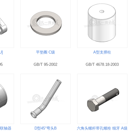
U]
平垫圈 C级
A型支撑柱
95
GB/T 95-2002
GB/T 4678.18-2003
式联轴器
D型45°弯头B
六角头螺杆带孔螺栓 细牙 A级