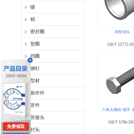
键
销
密封圈
W型堵头
垫圈
GB/T 12772-20
挡圈
铆钉
型材
操作件
管件
六角头螺栓 细牙 
管接头
GB/T 5786-20
免费领取
封头