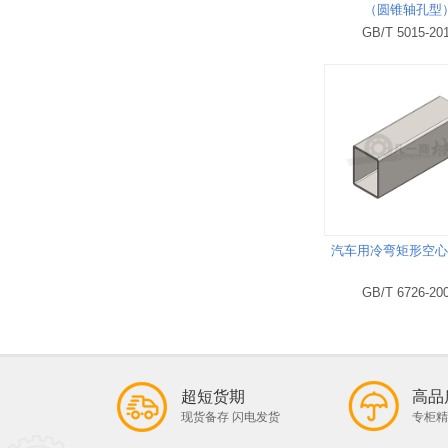
（圆锥轴孔型
GB/T 5015-20
汽车用冷弯矩形空心型
GB/T 6726-20
超短货期
高品
现货备存 闪电发货
专柜精