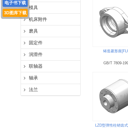
电子书下载
模具
3D图库下载
机床附件
磨具
固定件
铸造菱形座[FL
润滑件
GB/T 7809-19
联轴器
轴承
法兰
LZD型弹性柱销齿