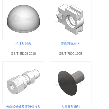
半球形封头
铸造滑块座[K]
GB/T 25198-2010
GB/T 7809-1995
卡套式锥螺纹直通管接头
大扁圆头铆钉