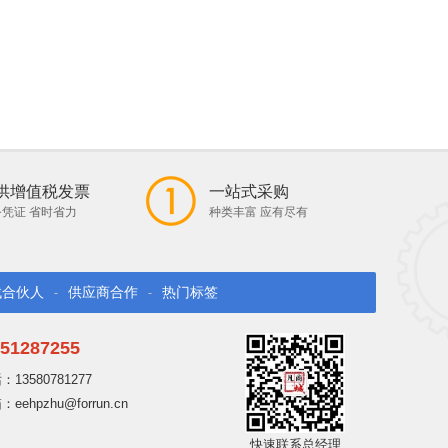
供增值税发票
一站式采购
凭证 省时省力
种类丰富 应有尽有
找合伙人
供应商合作
热门标签
-
-
51287255
13580781277
ehpzhu@forrun.cn
快速联系总经理