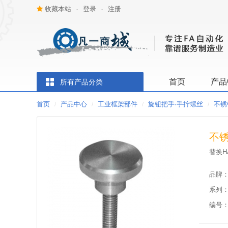
收藏本站
登录
注册
-
-
首页
产品
所有产品分类
首页
产品中心
工业框架部件
旋钮把手·手拧螺丝
不锈
/
/
/
/
不锈
替换H
品牌
系列
编号