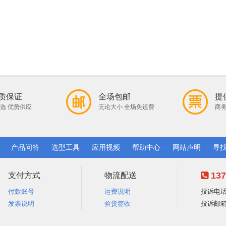
质保证
全场包邮
提
选 优势供应
无论大小 全场免运费
商务
产品问答
选型工具
应用视频
帮助中心
网站声明
寻
-
-
-
-
-
-
137
支付方式
物流配送
付款账号
运费说明
投诉电话：
发票说明
验货签收
投诉邮箱：e