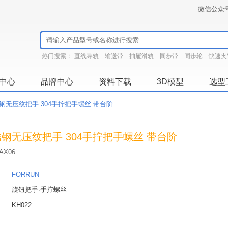
微信公众
热门搜索：
直线导轨
输送带
抽屉滑轨
同步带
同步轮
快速夹
中心
品牌中心
资料下载
3D模型
选型
钢无压纹把手 304手拧把手螺丝 带台阶
钢无压纹把手 304手拧把手螺丝 带台阶
AX06
：
FORRUN
：
旋钮把手·手拧螺丝
：
KH022