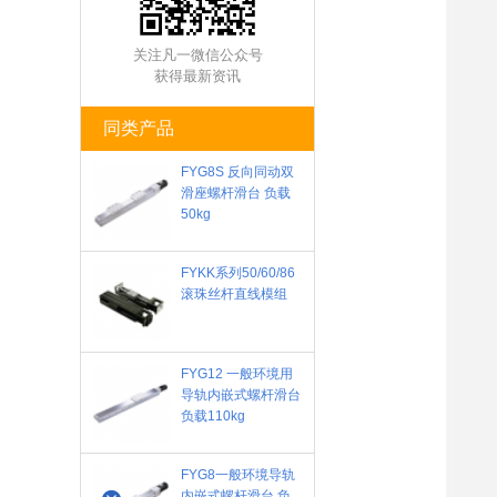
关注凡一微信公众号
获得最新资讯
同类产品
FYG8S 反向同动双
滑座螺杆滑台 负载
50kg
FYKK系列50/60/86
滚珠丝杆直线模组
FYG12 一般环境用
导轨内嵌式螺杆滑台
负载110kg
FYG8一般环境导轨
内嵌式螺杆滑台 负