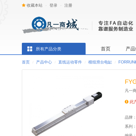
收藏本站
登录
注册
-
-
首页
产品
所有产品分类
首页
产品中心
直线运动零件
模组滑台电缸
FORRU
/
/
/
/
FY
凡一商
此
品牌
系列
编号