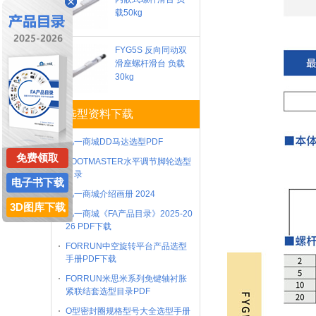
载50kg
FYG5S 反向同动双
滑座螺杆滑台 负载
30kg
选型资料下载
凡一商城DD马达选型PDF
免费领取
FOOTMASTER水平调节脚轮选型
目录
电子书下载
凡一商城介绍画册 2024
3D图库下载
凡一商城《FA产品目录》2025-20
26 PDF下载
FORRUN中空旋转平台产品选型
手册PDF下载
FORRUN米思米系列免键轴衬胀
紧联结套选型目录PDF
O型密封圈规格型号大全选型手册