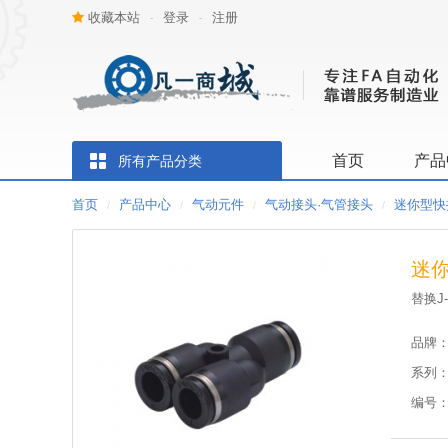
收藏本站
登录
注册
-
-
首页
产品
所有产品分类
首页
产品中心
气动元件
气动接头·气管接头
迷你型快
/
/
/
/
迷你
替换J-
品牌
系列
编号