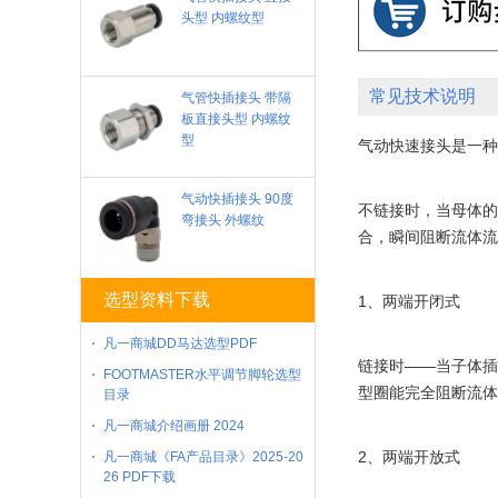
头型 内螺纹型
常见技术说明
气管快插接头 带隔
板直接头型 内螺纹
型
气动快速接头是一种
气动快插接头 90度
不链接时，当母体的
弯接头 外螺纹
合，瞬间阻断流体流
选型资料下载
1、两端开闭式
凡一商城DD马达选型PDF
链接时——当子体插
FOOTMASTER水平调节脚轮选型
型圈能完全阻断流体
目录
凡一商城介绍画册 2024
2、两端开放式
凡一商城《FA产品目录》2025-20
26 PDF下载