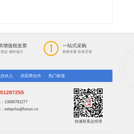
供增值税发票
一站式采购
凭证 省时省力
种类丰富 应有尽有
找合伙人
供应商合作
热门标签
-
-
51287255
13580781277
ehpzhu@forrun.cn
快速联系总经理