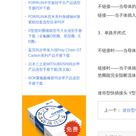
FORRUN中空旋转平台产品选型
不链接——当母体的
手册PDF下载
链接——当子体插入
FORRUN米思米系列免键轴衬胀
紧联结套选型目录PDF
O型密封圈规格型号大全选型手册
3、单路开闭式
下载（全氟醚O型圈、星型圈、E
D圈）
盖茨同步带保力强Poly Chain GT
不链接时——当母体
Carbon系列产品手册下载
日本三之星MITSUBOSHI同步带
链接时——当子体插
产品选型手册下载(英文版)
垫圈能完全阻断流体
NOK聚氨酯橡胶同步带产品选型
手册下载
迷你型快插接头 Y型 
上一个：
迷你型