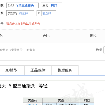
参数：
类型
Y型三通接头
材质
PBT
参数：
类型码
D
型号：
请点击上方参数以生成型号
-
-
价:
合计:
折扣:
数量
价格为少量零售价，1件起售。
3D模型
正品保障
售后服务