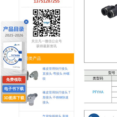
13751287255
关注凡一微信公众号
获得最新资讯
同类产品
橡皮管用快拧接头
直接头·弯接头 外螺
纹
免费领取
电子书下载
橡皮管用快拧接头 T
3D图库下载
形接头 不锈钢快速
接头
气管快插接头 直接