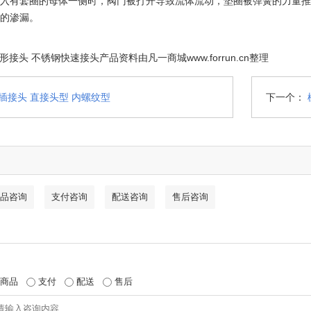
入有套圈的母体一侧时，阀门被打开导致流体流动，垫圈被弹簧的力量推
的渗漏。
接头 不锈钢快速接头产品资料由凡一商城www.forrun.cn整理
插接头 直接头型 内螺纹型
下一个：
品咨询
支付咨询
配送咨询
售后咨询
商品
支付
配送
售后