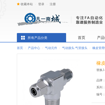
收藏本站
登录
注册
-
-
首页
产品
所有产品分类
首页
产品中心
气动元件
气动接头·气管接头
橡皮管用
/
/
/
/
橡皮
替换J-
品牌
系列
编号