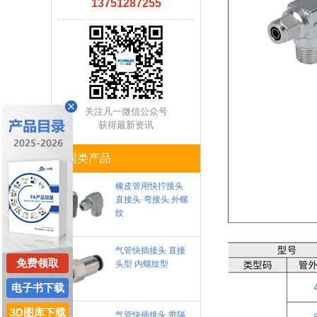
13751287255
关注凡一微信公众号
获得最新资讯
同类产品
橡皮管用快拧接头
直接头·弯接头 外螺
纹
气管快插接头 直接
免费领取
头型 内螺纹型
电子书下载
3D图库下载
气管快插接头 带隔