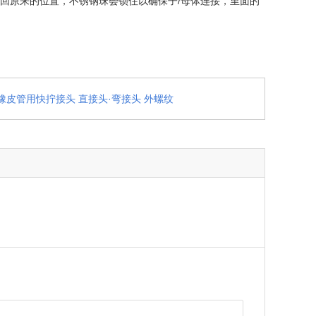
回原来的位置，不锈钢珠会锁住以确保子/母体连接，里面的
橡皮管用快拧接头 直接头·弯接头 外螺纹