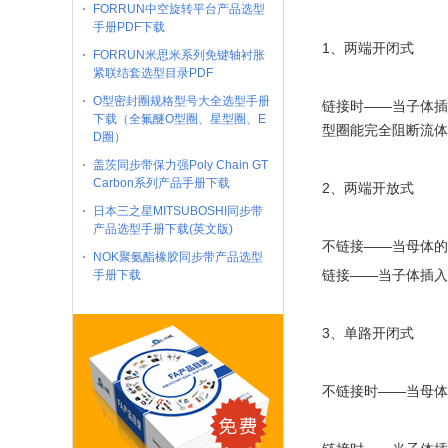
FORRUN中空旋转平台产品选型
手册PDF下载
1、两端开闭式
FORRUN米思米系列免键轴衬胀
紧联结套选型目录PDF
O型密封圈规格型号大全选型手册
链接时——当子体插
下载（全氟醚O型圈、星型圈、E
型圈能完全阻断流体
D圈）
盖茨同步带保力强Poly Chain GT
Carbon系列产品手册下载
2、两端开放式
日本三之星MITSUBOSHI同步带
产品选型手册下载(英文版)
不链接——当母体的
NOK聚氨酯橡胶同步带产品选型
链接——当子体插入
手册下载
3、单路开闭式
不链接时——当母体