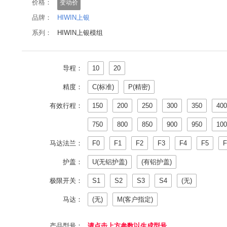
价格：
变动价
品牌：
HIWIN上银
系列：
HIWIN上银模组
导程：
10
20
精度：
C(标准)
P(精密)
有效行程：
150
200
250
300
350
400
750
800
850
900
950
100
马达法兰：
F0
F1
F2
F3
F4
F5
F
护盖：
U(无铝护盖)
(有铝护盖)
极限开关：
S1
S2
S3
S4
(无)
马达：
(无)
M(客户指定)
产品型号：
请点击上方参数以生成型号