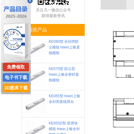
关注凡一微信公众号
获得最新资讯
同类产品
KE090型 全封闭防
尘模组 hiwin上银直
线模组
免费领取
KE070型 防尘型
hiwin上银全密封直
电子书下载
线模组
3D图库下载
KE065型 hiwin上银
全封闭直线滑台
KE050D型 双滑块
模组 hiwin上银全封