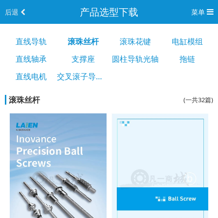
产品选型下载
后退
菜单
直线导轨
滚珠丝杆
滚珠花键
电缸模组
直线轴承
支撑座
圆柱导轨光轴
拖链
直线电机
交叉滚子导轨滑台
滚珠丝杆
(一共32篇)