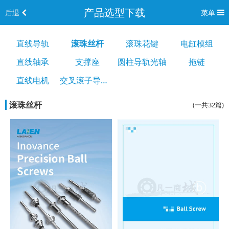
产品选型下载
后退
菜单
直线导轨
滚珠丝杆
滚珠花键
电缸模组
直线轴承
支撑座
圆柱导轨光轴
拖链
直线电机
交叉滚子导轨滑台
滚珠丝杆
(一共32篇)