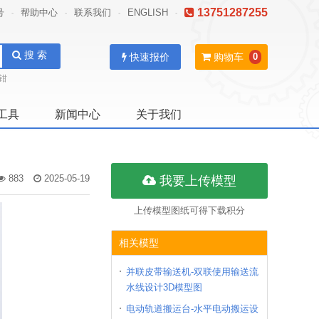
13751287255
号
帮助中心
联系我们
ENGLISH
-
-
-
-
搜 索
快速报价
购物车
0
钳
工具
新闻中心
关于我们
883
2025-05-19
我要上传模型
上传模型图纸可得下载积分
相关模型
并联皮带输送机-双联使用输送流
水线设计3D模型图
电动轨道搬运台-水平电动搬运设