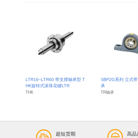
LTR16~LTR60 带支撑轴承型 T
SBP2G系列 立式
HK旋转式滚珠花键LTR
承
THK
TR轴承
超短货期
高品