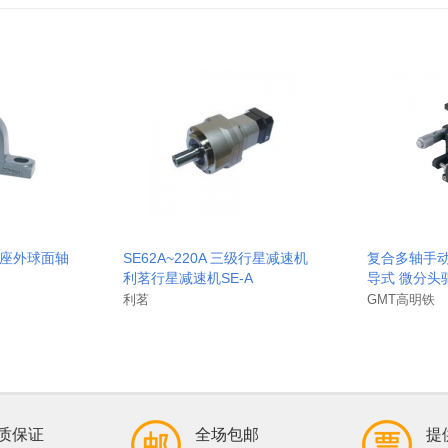
带座外球面轴
SE62A~220A 三级行星减速机
复合多轴手动
利茗行星减速机SE-A
导式 微分头
利茗
GMT高明铁
质保证
全场包邮
提