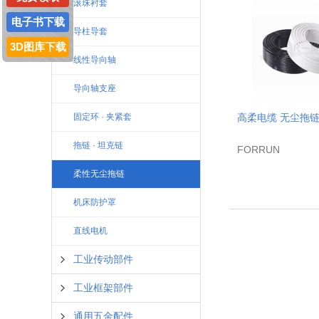
滚珠衬套
电子书下载
导柱导套
3D图库下载
线性导向轴
导向轴支座
固定环 · 夹紧套
高柔电缆 无尘拖
拖链 · 坦克链
FORRUN
柔性无尘拖链
机床防护罩
直线电机
工业传动部件
工业框架部件
通用五金配件