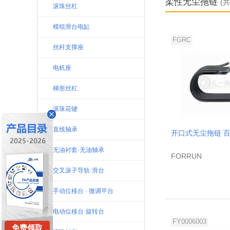
柔性无尘拖链
(
滚珠丝杠
模组滑台电缸
FGRC
丝杆支撑座
电机座
梯形丝杠
滚珠花键
直线轴承
开口式无尘拖链 
无油衬套·无油轴承
FORRUN
交叉滚子导轨·滑台
手动位移台 · 微调平台
电动位移台·旋转台
FY0006003
免费领取