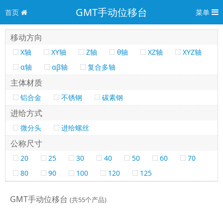
GMT手动位移台
首页
菜单
移动方向
X轴
XY轴
Z轴
θ轴
XZ轴
XYZ轴
α轴
αβ轴
复合多轴
主体材质
铝合金
不锈钢
碳素钢
进给方式
微分头
进给螺丝
公称尺寸
20
25
30
40
50
60
70
80
90
100
120
125
GMT手动位移台
(共55个产品)