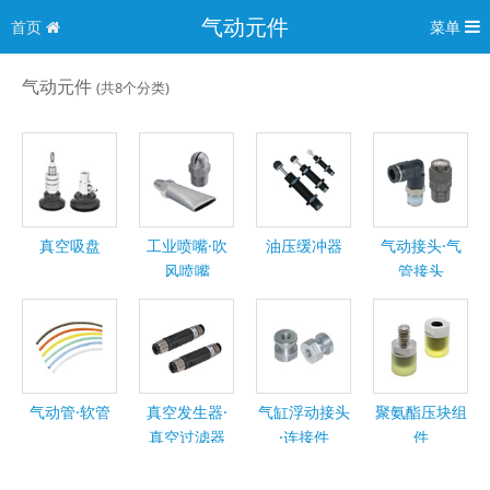
气动元件
首页
菜单
气动元件
(共8个分类)
真空吸盘
工业喷嘴·吹
油压缓冲器
气动接头·气
风喷嘴
管接头
气动管·软管
真空发生器·
气缸浮动接头
聚氨酯压块组
真空过滤器
·连接件
件