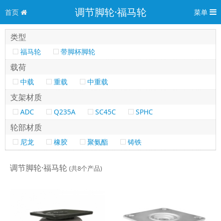
调节脚轮·福马轮
首页
菜单
类型
福马轮
带脚杯脚轮
载荷
中载
重载
中重载
支架材质
ADC
Q235A
SC45C
SPHC
轮部材质
尼龙
橡胶
聚氨酯
铸铁
调节脚轮·福马轮
(共8个产品)