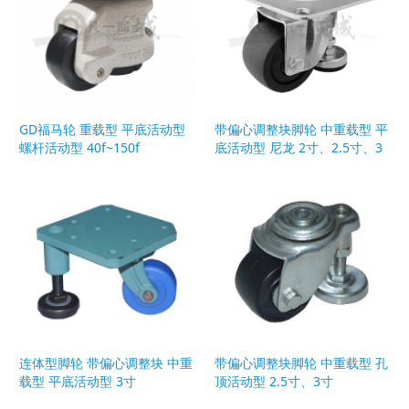
GD福马轮 重载型 平底活动型
带偏心调整块脚轮 中重载型 平
螺杆活动型 40f~150f
底活动型 尼龙 2寸、2.5寸、3
寸
连体型脚轮 带偏心调整块 中重
带偏心调整块脚轮 中重载型 孔
载型 平底活动型 3寸
顶活动型 2.5寸、3寸