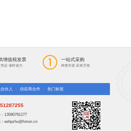
供增值税发票
一站式采购
凭证 省时省力
种类丰富 应有尽有
找合伙人
供应商合作
热门标签
-
-
51287255
13580781277
ehpzhu@forrun.cn