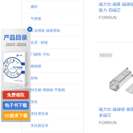
磁力扣 磁吸 磁碰
撑杆
吸力 四磁芯
FORRUN
气弹簧
工业滑轨·抽屉滑轨
合页 · 铰链
门碰珠·卡扣
MB005
插销锁
挂钩
转舌锁·弹跳锁·平面锁
免费领取
支柱
电子书下载
磁力扣 磁碰锁 侧
支柱用支座
多磁芯
3D图库下载
FORRUN
支柱固定夹