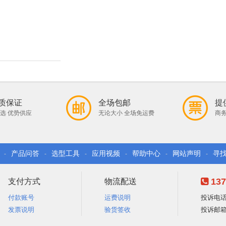
质保证
全场包邮
提
选 优势供应
无论大小 全场免运费
商务
产品问答
选型工具
应用视频
帮助中心
网站声明
寻
-
-
-
-
-
-
137
支付方式
物流配送
付款账号
运费说明
投诉电话：
发票说明
验货签收
投诉邮箱：e