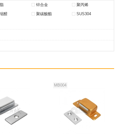
脂
锌合金
聚丙烯
缩醛
聚碳酸酯
SUS304
MB004