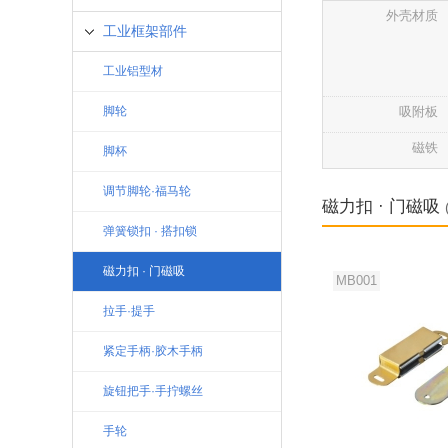
外壳材质
工业框架部件
工业铝型材
脚轮
吸附板
磁铁
脚杯
调节脚轮·福马轮
磁力扣 · 门磁吸
弹簧锁扣 · 搭扣锁
磁力扣 · 门磁吸
MB001
拉手·提手
紧定手柄·胶木手柄
旋钮把手·手拧螺丝
手轮