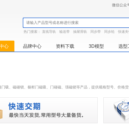
微信公众
热门搜索：
直线导轨
输送带
抽屉滑轨
同步带
同步轮
快速夹
中心
品牌中心
资料下载
3D模型
选型
碰门吸、磁碰锁、橱柜门磁吸、门碰磁、强磁锁等产品，提供规格型号、价格货