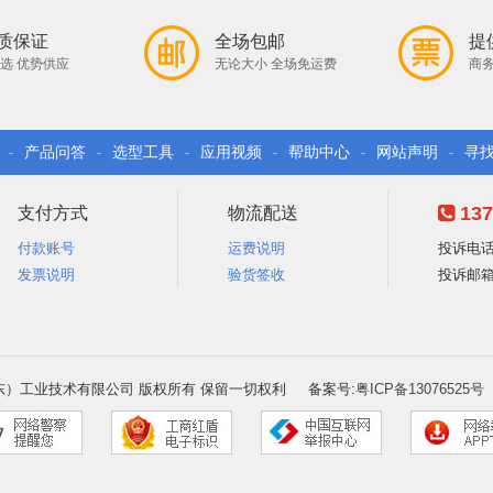
质保证
全场包邮
提
选 优势供应
无论大小 全场免运费
商务
产品问答
选型工具
应用视频
帮助中心
网站声明
寻
-
-
-
-
-
-
137
支付方式
物流配送
付款账号
运费说明
投诉电话：
发票说明
验货签收
投诉邮箱：e
6 凡一（广东）工业技术有限公司 版权所有 保留一切权利 备案号:
粤ICP备13076525号