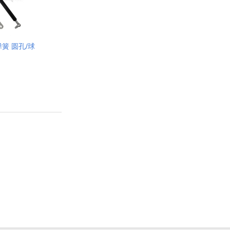
弹簧 圆孔/球