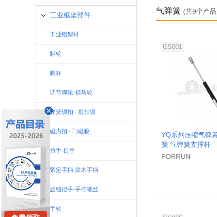
气弹簧
(共9个产品
工业框架部件
工业铝型材
GS001
脚轮
脚杯
调节脚轮·福马轮
弹簧锁扣 · 搭扣锁
磁力扣 · 门磁吸
YQ系列压缩气弹簧
簧 气弹簧支撑杆
拉手·提手
FORRUN
紧定手柄·胶木手柄
旋钮把手·手拧螺丝
手轮