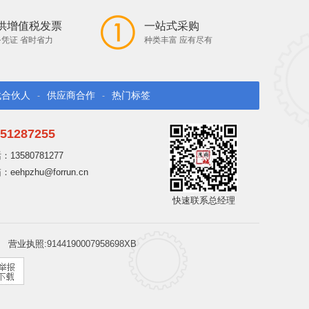
供增值税发票
一站式采购
凭证 省时省力
种类丰富 应有尽有
找合伙人
供应商合作
热门标签
-
-
51287255
13580781277
ehpzhu@forrun.cn
快速联系总经理
营业执照:
9144190007958698XB