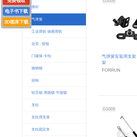
免费领取
GS005
撑杆
电子书下载
气弹簧
3D图库下载
工业滑轨·抽屉滑轨
合页 · 铰链
门碰珠·卡扣
气弹簧安装用支架
架
插销锁
FORRUN
挂钩
转舌锁·弹跳锁·平面锁
支柱
GS009
支柱用支座
支柱固定夹