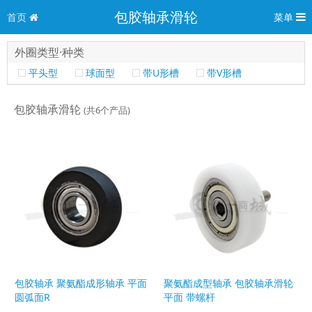
包胶轴承滑轮
首页
菜单
外圈类型·种类
平头型
球面型
带U形槽
带V形槽
包胶轴承滑轮
(共6个产品)
包胶轴承 聚氨酯成形轴承 平面
聚氨酯成型轴承 包胶轴承滑轮
圆弧面R
平面 带螺杆