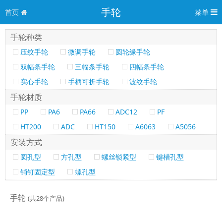
手轮
首页
菜单
手轮种类
压纹手轮
微调手轮
圆轮缘手轮
双幅条手轮
三幅条手轮
四幅条手轮
实心手轮
手柄可折手轮
波纹手轮
手轮材质
PP
PA6
PA66
ADC12
PF
HT200
ADC
HT150
A6063
A5056
安装方式
圆孔型
方孔型
螺丝锁紧型
键槽孔型
销钉固定型
螺孔型
手轮
(共28个产品)