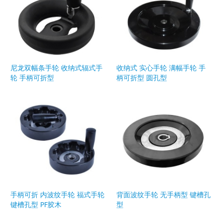
尼龙双幅条手轮 收纳式辐式手
收纳式 实心手轮 满幅手轮 手
轮 手柄可折型
柄可折型 圆孔型
手柄可折 内波纹手轮 福式手轮
背面波纹手轮 无手柄型 键槽孔
键槽孔型 PF胶木
型