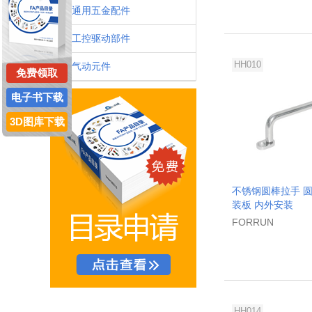
通用五金配件
工控驱动部件
HH010
气动元件
免费领取
电子书下载
3D图库下载
不锈钢圆棒拉手 圆
装板 内外安装
FORRUN
HH014