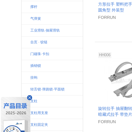
方形拉手 塑料把手
撑杆
圆角型 外装型
FORRUN
气弹簧
工业滑轨·抽屉滑轨
合页 · 铰链
门碰珠·卡扣
HH006
插销锁
挂钩
转舌锁·弹跳锁·平面锁
支柱
旋转拉手 抽屉翻转
支柱用支座
暗藏式拉手 带垫
FORRUN
支柱固定夹