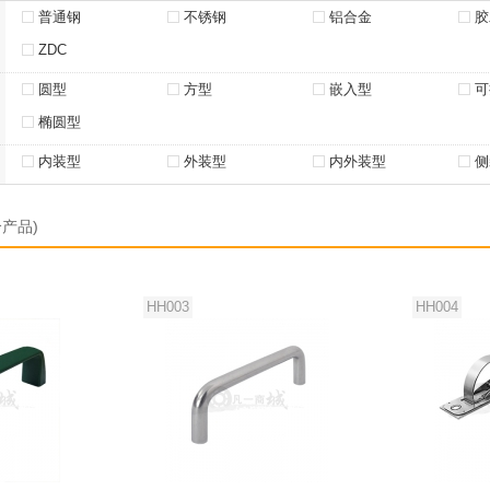
普通钢
不锈钢
铝合金
胶
ZDC
圆型
方型
嵌入型
可
椭圆型
内装型
外装型
内外装型
侧
个产品)
HH003
HH004