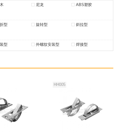
木
尼龙
ABS塑胶
折型
旋转型
斜拉型
装型
外螺纹安装型
焊接型
HH005