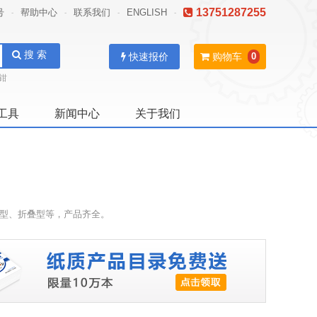
13751287255
号
帮助中心
联系我们
ENGLISH
-
-
-
-
搜 索
快速报价
购物车
0
钳
工具
新闻中心
关于我们
卸型、折叠型等，产品齐全。