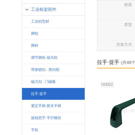
材质
工业框架部件
工业铝型材
类型
脚轮
安装方式
脚杯
调节脚轮·福马轮
拉手·提手
(共48
弹簧锁扣 · 搭扣锁
磁力扣 · 门磁吸
HH002
拉手·提手
紧定手柄·胶木手柄
旋钮把手·手拧螺丝
手轮