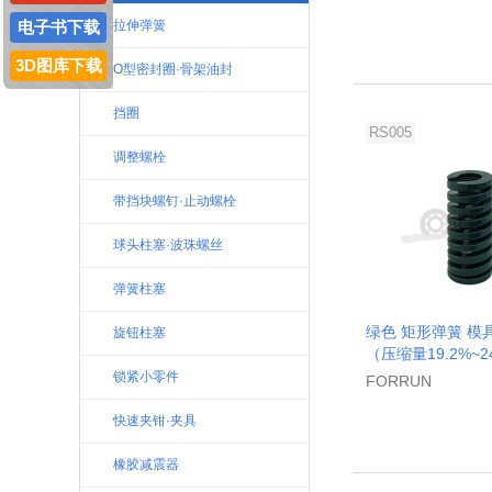
电子书下载
拉伸弹簧
3D图库下载
O型密封圈·骨架油封
挡圈
RS005
调整螺栓
带挡块螺钉·止动螺栓
球头柱塞·波珠螺丝
弹簧柱塞
绿色 矩形弹簧 模具
旋钮柱塞
（压缩量19.2%~2
锁紧小零件
FORRUN
快速夹钳·夹具
橡胶减震器