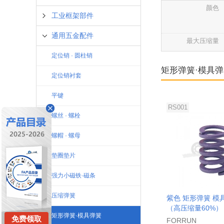
颜色
工业框架部件
通用五金配件
最大压缩量
定位销 · 圆柱销
矩形弹簧·模具
定位销衬套
平键
RS001
螺丝 · 螺栓
螺帽 · 螺母
垫圈垫片
强力小磁铁·磁条
压缩弹簧
紫色 矩形弹簧 模具
（高压缩量60%）
矩形弹簧·模具弹簧
免费领取
FORRUN