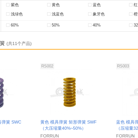
紫色
黄色
蓝色
红
浅绿色
浅蓝色
象牙色
橙
60%
50%
40%
3
弹簧
(共11个产品)
RS002
RS003
弹簧 SWC
黄色 模具弹簧 矩形弹簧 SWF
蓝色 模具弹
（大压缩量40%~50%）
（压缩量32
FORRUN
FORRUN