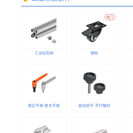
热门
工业铝型材
脚轮
紧定手柄·胶木手柄
旋钮把手·手拧螺丝