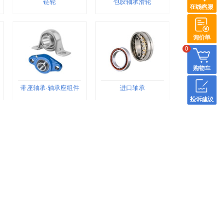
链轮
包胶轴承滑轮
0
带座轴承·轴承座组件
进口轴承