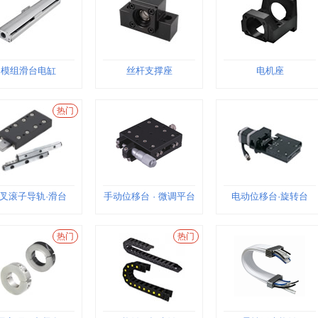
模组滑台电缸
丝杆支撑座
电机座
热门
叉滚子导轨·滑台
手动位移台 · 微调平台
电动位移台·旋转台
热门
热门