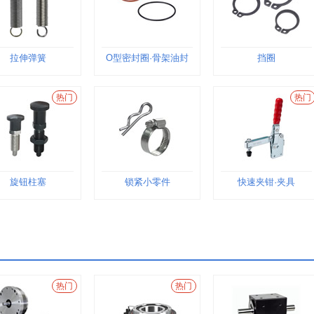
拉伸弹簧
O型密封圈·骨架油封
挡圈
热门
热门
旋钮柱塞
锁紧小零件
快速夹钳·夹具
热门
热门