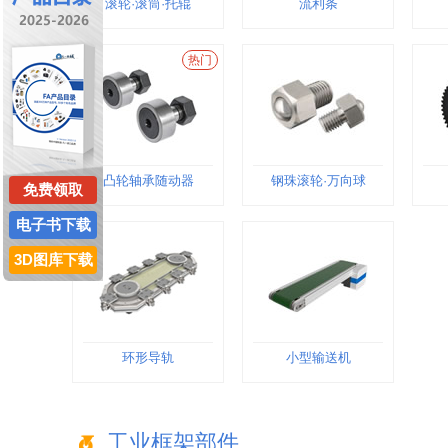
滚轮·滚筒·托辊
流利条
热门
凸轮轴承随动器
钢珠滚轮·万向球
免费领取
电子书下载
3D图库下载
环形导轨
小型输送机
工业框架部件