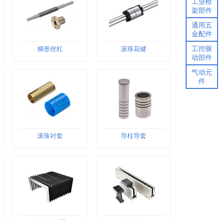
工业框
架部件
通用五
金配件
工控驱
梯形丝杠
滚珠花键
动部件
气动元
件
滚珠衬套
导柱导套