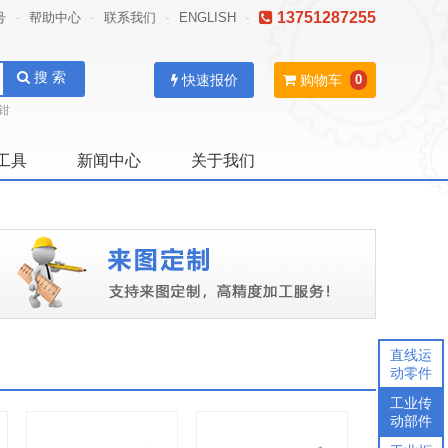
13751287255
号
帮助中心
联系我们
ENGLISH
-
-
-
-
搜 索
快速报价
购物车
0
钳
工具
新闻中心
关于我们
直线运
动零件
工业传
动部件