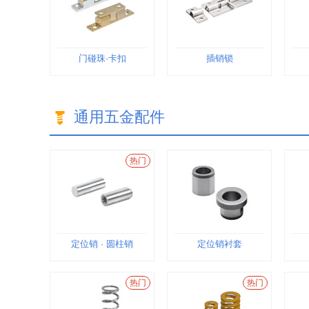
门碰珠·卡扣
插销锁
通用五金配件
热门
定位销 · 圆柱销
定位销衬套
热门
热门