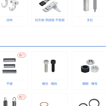
挂钩
转舌锁·弹跳锁·平面锁
支柱
热门
平键
螺丝 · 螺栓
螺帽 · 螺母
热门