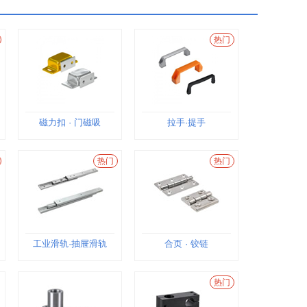
热门
磁力扣 · 门磁吸
拉手·提手
热门
热门
工业滑轨·抽屉滑轨
合页 · 铰链
热门