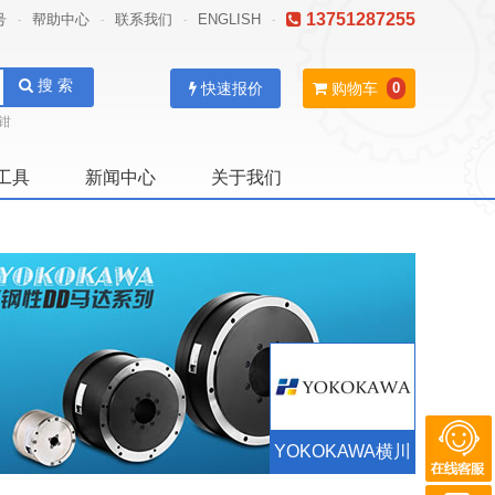
13751287255
号
帮助中心
联系我们
ENGLISH
-
-
-
-
搜 索
快速报价
购物车
0
钳
工具
新闻中心
关于我们
YOKOKAWA横川