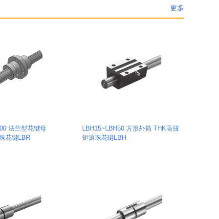
更多
R100 法兰型花键母
LBH15~LBH50 方形外筒 THK高扭
珠花键LBR
矩滚珠花键LBH