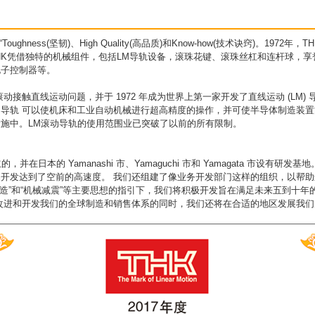
Toughness(坚韧)、High Quality(高品质)和Know-how(技术诀窍)
HK凭借独特的机械组件，包括LM导轨设备，滚珠花键、滚珠丝杠和连杆球，享
电子控制器等。
动接触直线运动问题，并于 1972 年成为世界上第一家开发了直线运动 (LM
滚动导轨 可以使机床和工业自动机械进行超高精度的操作，并可使半导体制造
施中。LM滚动导轨的使用范围业已突破了以前的所有限制。
并在日本的 Yamanashi 市、Yamaguchi 市和 Yamagata 市设有研
发达到了空前的高速度。 我们还组建了像业务开发部门这样的组织，以帮助进行产
型制造”和“机械减震”等主要思想的指引下，我们将积极开发旨在满足未来五到十
改进和开发我们的全球制造和销售体系的同时，我们还将在合适的地区发展我