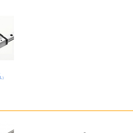
轨
VL）