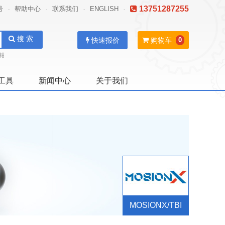
13751287255
号
帮助中心
联系我们
ENGLISH
-
-
-
-
搜 索
快速报价
购物车
0
钳
工具
新闻中心
关于我们
MOSIONX/TBI