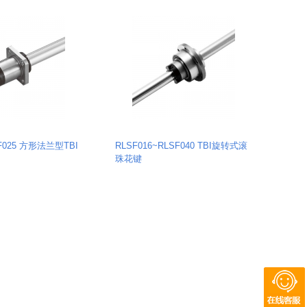
F025 方形法兰型TBI
RLSF016~RLSF040 TBI旋转式滚
珠花键