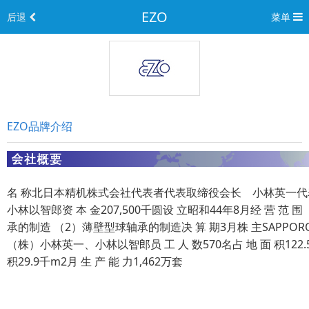
EZO
后退
菜单
EZO品牌介绍
名 称北日本精机株式会社代表者代表取缔役会长 小林英一
小林以智郎资 本 金207,500千圆设 立昭和44年8月经 营 范 
承的制造 （2）薄壁型球轴承的制造决 算 期3月株 主SAPPORO P
（株）小林英一、小林以智郎员 工 人 数570名占 地 面 积122.
积29.9千m2月 生 产 能 力1,462万套