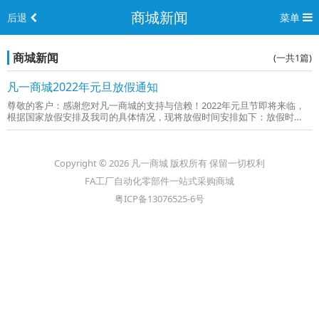
商城新闻
后退
菜单
商城新闻
(一共1篇)
凡一商城2022年元旦放假通知
尊敬的客户：感谢您对凡一商城的支持与信赖！2022年元旦节即将来临，
根据国家放假安排及我司的具体情况，现将放假时间安排如下：放假时
间：1月1号至1月3号（共3天）放假期间，订单发货时间将会在原发货天数
上顺延，请提前做好订单安排以避免发货延迟。谢谢您的理解和支持...
Copyright © 2026 凡一商城 版权所有 保留一切权利
FA工厂自动化零部件一站式采购商城
粤ICP备13076525-6号