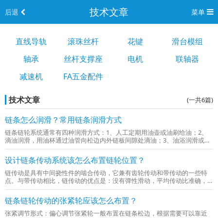
技术文章
后退
菜单
直线导轨
滚珠丝杆
花键
滑台模组
轴承
丝杆支撑座
电机
联轴器
减速机
FA五金配件
技术文章
(一共6篇)
链条怎么润滑？常用链条润滑方式
链条链轮系统通常有四种润滑方式：1、人工定期用油壶或油刷给油；2、
滴油润滑，用油杯通过油管向松边内外链板间隙处滴油；3、油浴润滑或飞
溅润滑，采用密封的传动箱体，前者链条及链轮一部分浸入油中，后者采
用直径较大的甩油盘溅油；4、油泵压力喷油润滑，用油泵经油管向链条...
设计链条传动系统该怎么布置链轮位置？
链传动是具有中间挠性件的啮合传动，它兼有齿轮传动和带传动的一些特
点。与带传动相比，链传动的优点是：没有弹性滑动，平均传动比准确，
传动效率稍高；张紧力小，轴与轴承所受载荷较小；结构紧凑，传递同样
的功率，轮廓尺寸较带传动小。与齿轮传动相比，链传动的优点是：中心
链条链轮传动的张紧轮应该怎么布置？
距可...
张紧调节形式：偏心调节张紧轮一般布置在链条松边，根据需要可以靠近