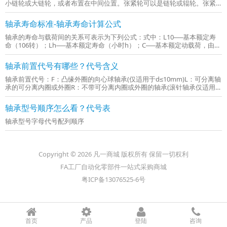
小链轮或大链轮，或者布置在中间位置。张紧轮可以是链轮或辊轮。张紧
链轮的齿数常等于小链轮齿数。张紧辊轮常用于垂直或接近于垂直的链传
动，其直径可取为（0.6～0.7）d，d为小链轮直径。张紧调节形式：...
轴承寿命标准-轴承寿命计算公式
轴承的寿命与载荷间的关系可表示为下列公式：式中：L10──基本额定寿
命（106转）；Lh──基本额定寿命（小时h）；C──基本额定动载荷，由轴
承类型、尺寸查表获得；P──当量动载荷（N），根据所受径向力、轴向力
合成计算；ft──温度系数，由表1查得；n──轴承...
轴承前置代号有哪些？代号含义
轴承前置代号：F：凸缘外圈的向心球轴承(仅适用于d≤10mm)L：可分离轴
承的可分离内圈或外圈R：不带可分离内圈或外圈的轴承(滚针轴承仅适用于
NA型)WS：推力圆柱滚子轴承轴圈GS：推力圆柱滚子轴承座圈KOW-：无
轴圈推力轴承KIW-：无座圈推力轴承LR：带可...
轴承型号顺序怎么看？代号表
轴承型号字母代号配列顺序
Copyright © 2026 凡一商城 版权所有 保留一切权利
FA工厂自动化零部件一站式采购商城
粤ICP备13076525-6号
首页
产品
登陆
咨询