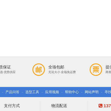
质保证
全场包邮
提
选 优势供应
无论大小 全场免运费
商务
产品问答
选型工具
应用视频
帮助中心
网站声明
寻
-
-
-
-
-
-
137
支付方式
物流配送