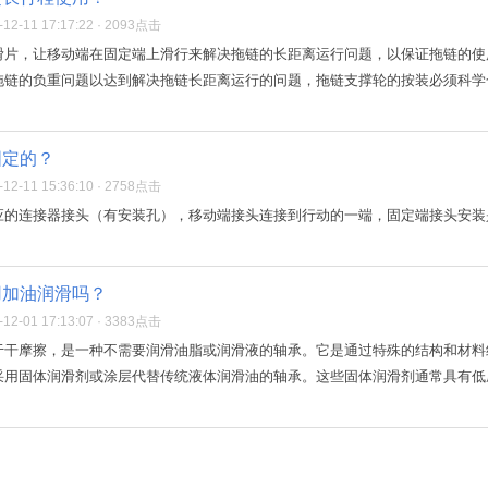
2-11 17:17:22 · 2093点击
滑片，让移动端在固定端上滑行来解决拖链的长距离运行问题，以保证拖链的使
链的负重问题以达到解决拖链长距离运行的问题，拖链支撑轮的按装必须科学合
固定的？
2-11 15:36:10 · 2758点击
应的连接器接头（有安装孔），移动端接头连接到行动的一端，固定端接头安装
用加油润滑吗？
2-01 17:13:07 · 3383点击
于干摩擦，是一种不需要润滑油脂或润滑液的轴承。它是通过特殊的结构和材料
用固体润滑剂或涂层代替传统液体润滑油的轴承。这些固体润滑剂通常具有低摩