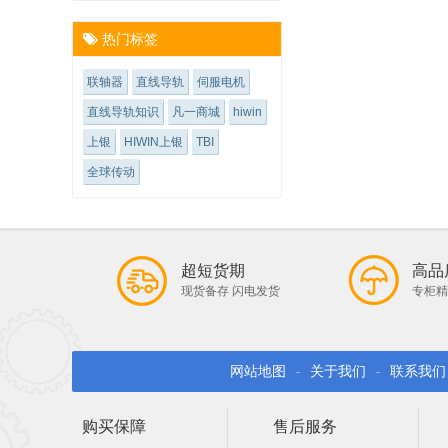
热门标签
联轴器
直线导轨
伺服电机
直线导轨知识
凡一商城
hiwin
上银
HIWIN上银
TBI
全球传动
超短货期
高品
现货备存 闪电发货
专柜精
网站地图
关于我们
联系我们
-
-
购买保障
售后服务