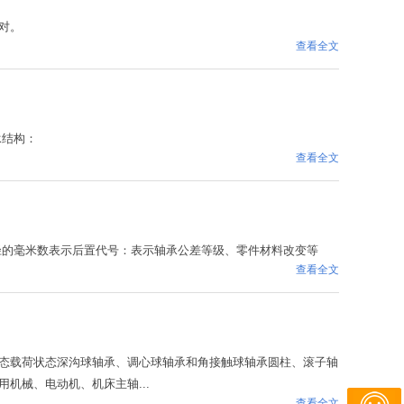
对。
查看全文
承结构：
查看全文
径的毫米数表示后置代号：表示轴承公差等级、零件材料改变等
查看全文
态载荷状态深沟球轴承、调心球轴承和角接触球轴承圆柱、滚子轴
机械、电动机、机床主轴...
查看全文