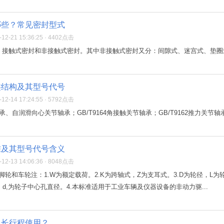
哪些？常见密封型式
2-21 15:36:25 · 4402点击
：接触式密封和非接触式密封。其中非接触式密封又分：间隙式、迷宫式、垫圈
类结构及其型号代号
2-14 17:24:55 · 5792点击
节轴承、自润滑向心关节轴承；GB/T9164角接触关节轴承；GB/T9162推力关
准及其型号代号含义
2-13 14:06:36 · 8048点击
011工业脚轮和车轮注：1.W为额定载荷。2.K为跨轴式，Z为支耳式。3.D为轮径
，d,为轮子中心孔直径。4.本标准适用于工业车辆及仪器设备的非动力驱...
超长行程使用？