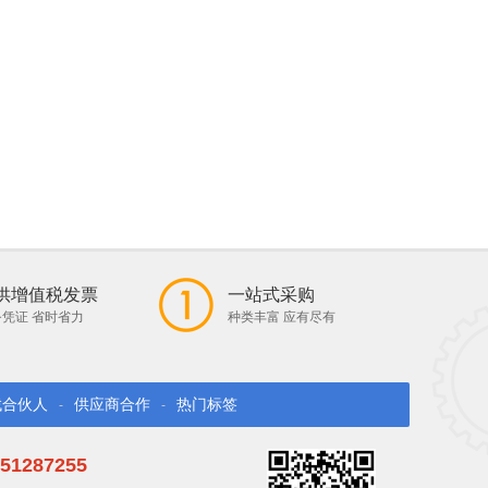
供增值税发票
一站式采购
凭证 省时省力
种类丰富 应有尽有
找合伙人
供应商合作
热门标签
-
-
51287255