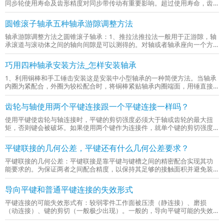
同步轮使用寿命及齿形精度对同步带传动有重要影响。超过使用寿命，齿
廓形状变化，带齿与同步轮轮齿不能正确啮合，则会造成同步齿形带在短
期内失效。2、同步轮的材质、齿面硬度等对传动质量有重要影响。同步
圆锥滚子轴承五种轴承游隙调整方法
轮...
轴承游隙调整方法之圆锥滚子轴承：1、推拉法推拉法一般用于正游隙，轴
承滚道与滚动体之间的轴向间隙是可以测得的。对轴或者轴承座向一个方
向施加一个力，推到底以后将百分表设为零位作参考，然后施加一个反方
向的力，推到底以后百分表上指针的转动量就是游隙值。测量时需慢慢震
巧用四种轴承安装方法_怎样安装轴承
荡...
1、利用铜棒和手工锤击安装这是安装中小型轴承的一种简便方法。当轴承
内圈为紧配合，外圈为较松配合时，将铜棒紧贴轴承内圈端面，用锤直接
敲击铜棒，通过铜棒传力，将轴承徐徐装到轴上。轴承内圈较大时，可用
铜棒沿轴承内圈端面周围均匀用力敲击，切忌只敲打一边，也不能用力过
齿轮与轴使用两个平键连接跟一个平键连接一样吗？
猛...
使用平键使齿轮与轴连接时，平键的剪切强度必须大于轴或齿轮的最大扭
矩，否则键会被破坏。如果使用两个键作为连接件，就单个键的剪切强度
也必须大于轴或齿轮的最大扭矩。如果键的剪切强度小于齿轮或轴的最大
扭矩时，其中一个剪切强度稍小的键就会首先被破坏，另一个也会被破
平键联接的几何公差，平键还有什么几何公差要求？
坏。采...
平键联接的几何公差：平键联接是靠平键与键槽之间的精密配合实现其功
能要求的。为保证两者之间配合精度，以保持其足够的接触面积并避免装
配困难，标准中对轴槽及轮毂槽的宽度对轴及轮毂孔轴线的对称度规定：
一般可按GB/T1184中对称度公差数系7～9级选取。选取时主参数应...
导向平键和普通平键连接的失效形式
平键连接的可能失效形式有：较弱零件工作面被压溃（静连接）、磨损
（动连接）、键的剪切（一般极少出现）。一般的，导向平键可能的失效
是键侧磨损、压溃和剪切；普通平键是压溃和剪切。其实主要都是平键与