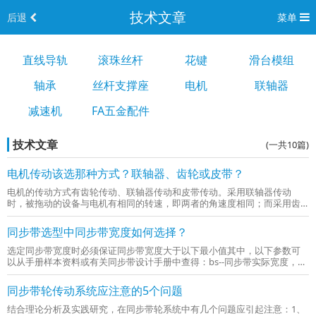
技术文章
后退
菜单
直线导轨
滚珠丝杆
花键
滑台模组
轴承
丝杆支撑座
电机
联轴器
减速机
FA五金配件
技术文章
(一共10篇)
电机传动该选那种方式？联轴器、齿轮或皮带？
电机的传动方式有齿轮传动、联轴器传动和皮带传动。采用联轴器传动
时，被拖动的设备与电机有相同的转速，即两者的角速度相同；而采用齿
轮或皮带传动的情况，两者之间有变速关系。皮带传动的适用性和特性分
析皮带传动适用于电机与被拖动设备轴中心距离较远的场合，传动过程相
同步带选型中同步带宽度如何选择？
对平稳...
选定同步带宽度时必须保证同步带宽度大于以下最小值其中，以下参数可
以从手册样本资料或有关同步带设计手册中查得：bs--同步带实际宽度，
mm；bs。--同步带系列的最小宽度，mm；P--设计负载功率，W；P。-最
小同步带宽度能传递的额定功率，W；K1--同步带长度...
同步带轮传动系统应注意的5个问题
结合理论分析及实践研究，在同步带轮系统中有几个问题应引起注意：1、