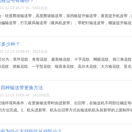
规格型号有哪些？
-12-23 16:27:10 · 5402点击
为：轻度爬坡输送带，高度爬坡输送带，加挡板提升输送带，垂直提升机皮带，
偏输送带，打孔吸风输送带（吸风机皮带），带耙钉输送皮带，螺旋提升输送带
有多少种？
-12-23 16:08:43 · 3016点击
带可分为：草坪花纹、鱼骨花纹、菱形格花纹、十字花纹、网眼花纹、倒三角花
花纹、搓板花纹、一字型花纹、细直条花纹、高尔夫花纹、大方格花纹、亚光花
？四种输送带更换方法
-12-22 10:05:49 · 14129点击
现场环境和条件，在更换输送带时由进新带、出旧带，在输送机不同部位确定有
设的方法完成。1、机头进新带、机头出旧带方式在输送机机头前新带的上面制作搭
统中为什么主动轮比从动轮小？