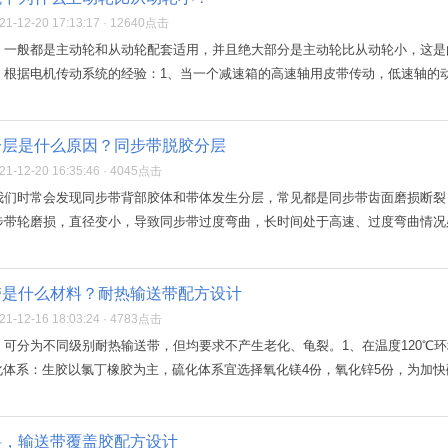
-12-20 17:13:17 · 12640点击
，一般都是主动轮和从动轮配套适用，并且绝大部分是主动轮比从动轮小，这是
根据电机传动系统的经验：1、当一个减速箱的高速轴用皮带传动，低速轴的动力
分层是什么原因？同步带脱胶分层
-12-20 16:35:46 · 4045点击
我们时常会发现同步带背部胶体和带体发生分层，常见都是同步带齿面磨损断裂
带轮磨损，直径变小，导致同步带过度弯曲，长时间处于高速、过度弯曲情况必
带是什么材料？耐热输送带配方设计
-12-16 18:03:24 · 4783点击
可分为不同级别耐热输送带，但均要求不产生老化、龟裂。1、在温度120℃环
硫化体系：生胶以氯丁橡胶为主，硫化体系宜选择氧化镁4份，氧化锌5份，为加快硫
料，输送带覆盖胶配方设计