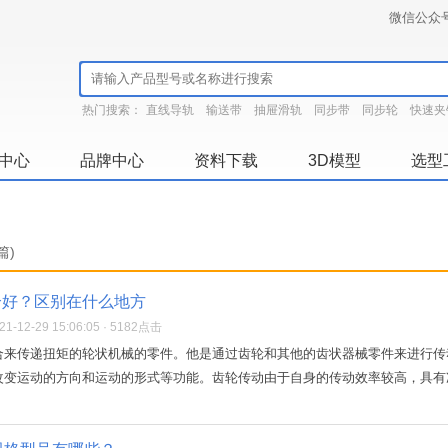
微信公众
热门搜索：
直线导轨
输送带
抽屉滑轨
同步带
同步轮
快速夹
中心
品牌中心
资料下载
3D模型
选型
篇)
个好？区别在什么地方
-12-29 15:06:05 · 5182点击
合来传递扭矩的轮状机械的零件。他是通过齿轮和其他的齿状器械零件来进行传
变运动的方向和运动的形式等功能。齿轮传动由于自身的传动效率较高，具有准