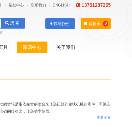
13751287255
号
帮助中心
联系我们
ENGLISH
-
-
-
-
搜 索
快速报价
购物车
0
钳
工具
新闻中心
关于我们
动的齿轮是指依靠齿的啮合来传递扭矩的轮状机械的零件，可以实
确的传动比，传递功率范围...
查看全文