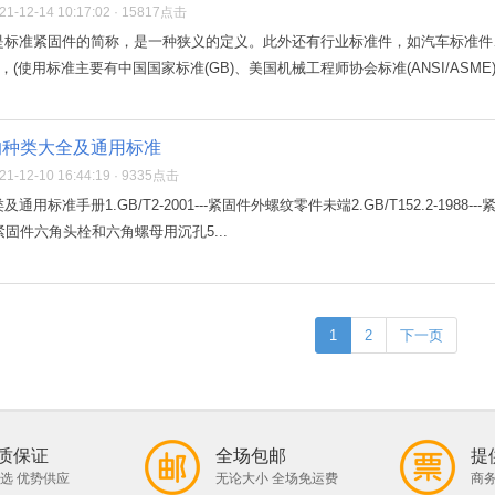
-12-14 10:17:02 · 15817点击
是标准紧固件的简称，是一种狭义的定义。此外还有行业标准件，如汽车标准件
，(使用标准主要有中国国家标准(GB)、美国机械工程师协会标准(ANSI/ASME)
的种类大全及通用标准
-12-10 16:44:19 · 9335点击
标准手册1.GB/T2-2001---紧固件外螺纹零件未端2.GB/T152.2-1988---紧
88---紧固件六角头栓和六角螺母用沉孔5...
1
2
下一页
质保证
全场包邮
提
选 优势供应
无论大小 全场免运费
商务