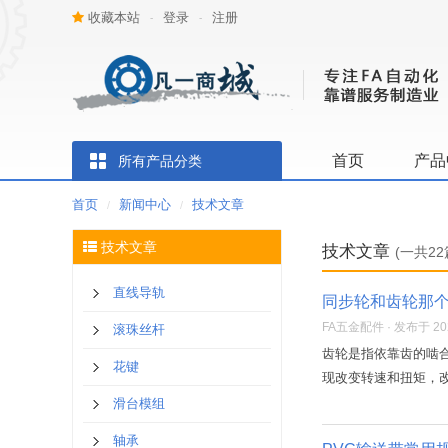
收藏本站
登录
注册
-
-
首页
产品
所有产品分类
首页
新闻中心
技术文章
/
/
技术文章
技术文章
(一共22
直线导轨
同步轮和齿轮那
FA五金配件 · 发布于 2021
滚珠丝杆
齿轮是指依靠齿的啮
花键
现改变转速和扭矩，改
滑台模组
轴承