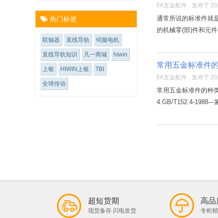
FA五金配件 · 发布于 2021
通常所说的标准件就
热门标签
的机械零(部)件和元件
联轴器
直线导轨
伺服电机
直线导轨知识
凡一商城
hiwin
常用五金标准件
上银
HIWIN上银
TBI
FA五金配件 · 发布于 2021
全球传动
常用五金标准件的种类及通用
4.GB/T152.4-19
超短货期
高品
现货备存 闪电发货
专柜精