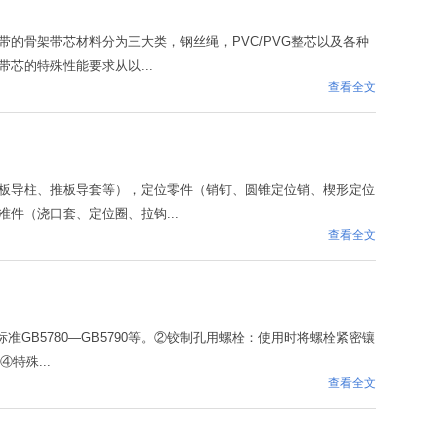
的骨架带芯材料分为三大类，钢丝绳，PVC/PVG整芯以及各种
芯的特殊性能要求从以...
查看全文
板导柱、推板导套等），定位零件（销钉、圆锥定位销、楔形定位
件（浇口套、定位圈、拉钩...
查看全文
GB5780—GB5790等。②铰制孔用螺栓：使用时将螺栓紧密镶
特殊...
查看全文