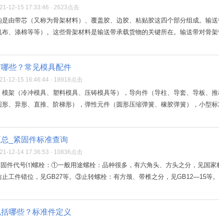
-12-15 17:33:46 · 2623点击
是由带芯（又称为骨架材料）、覆盖胶、边胶、粘贴胶这四个部分组成。输送带
布、涤棉等等）。这些骨架材料是输送带承载货物的关键所在。输送带对骨架带
有哪些？常见模具配件
-12-15 16:46:44 · 18918点击
：模架（冷冲模具、塑料模具、压铸模具等），导向件（导柱、导套、导板、推
形、异形、直推、阶梯形），弹性元件（圆形压缩弹簧、橡胶弹簧），小型标准
总_紧固件标准查询
-12-14 17:36:53 · 10836点击
紧固件代号⑴螺栓：①一般用途螺栓：品种很多，有六角头、方头之分，见国家标准
止工件错位，见GB27等。③止转螺栓：有方颈、带椎之分，见GB12—15等。④
包括哪些？标准件定义