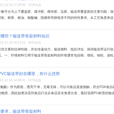
-12-16 17:28:00 · 3339点击
一般可分为上下覆盖胶、缓冲胶、檫布胶、边胶。输送带覆盖胶的主要功能：保
热、耐寒、耐油、耐酸碱、阻燃和导静电等不同的特性要求。从工艺角度来说：
有哪些？输送带骨架材料知识
-12-16 16:13:21 · 3426点击
提供主要的拉伸性能，并在传递动力、输送物料、抵抗冲击、保持输送带运行轨
。一、纤维材料①用于输送带骨架材料的纤维通常包括棉、维纶、锦纶、涤纶、
PVC输送带好在哪里，有什么优势
-12-16 14:38:51 · 4379点击
（聚氨酯）作为胶面，透亮干净，无毒无味，可以与食品直接接触，符合FDA食
的物质，因此如果涉及到食品行业从食品安全角度出发，最好选择PU材质的输送带
的要求，输送带骨架材料