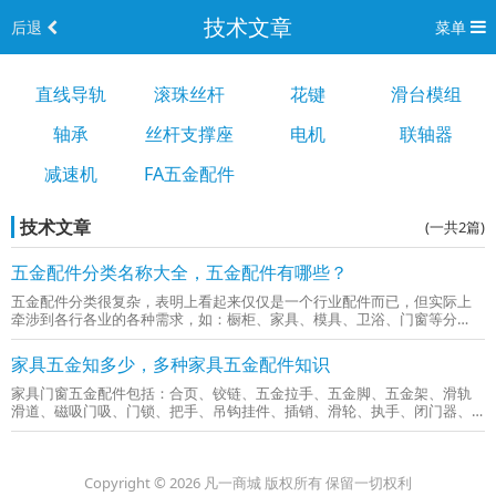
技术文章
后退
菜单
直线导轨
滚珠丝杆
花键
滑台模组
轴承
丝杆支撑座
电机
联轴器
减速机
FA五金配件
技术文章
(一共2篇)
五金配件分类名称大全，五金配件有哪些？
五金配件分类很复杂，表明上看起来仅仅是一个行业配件而已，但实际上
牵涉到各行各业的各种需求，如：橱柜、家具、模具、卫浴、门窗等分
类。粗略的五金配件分类：家具五金配件：木螺丝、合页、拉手、滑道、
隔板销、吊挂件、钉、打头机、搓牙机、多工位机橱柜五金配件、铰链、
家具五金知多少，多种家具五金配件知识
抽屉、...
家具门窗五金配件包括：合页、铰链、五金拉手、五金脚、五金架、滑轨
滑道、磁吸门吸、门锁、把手、吊钩挂件、插销、滑轮、执手、闭门器、
滑撑、地吸、弹簧、门碰等。1、合页、门铰链普通合页：用于橱柜门、
窗、门等。材质有铁质、铜质和不锈钢质。普通合页的缺点是不具有弹簧
铰链...
Copyright © 2026 凡一商城 版权所有 保留一切权利