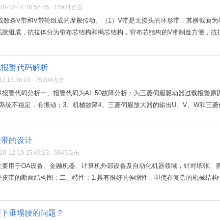
-12-14 16:58:35 · 15931点击
或数条V带和V带轮组成的摩擦传动。（1）V带是无接头的环形带，其横截面
胶组成，抗拉体分为帘布芯结构和绳芯结构，帘布芯结构的V带制造方便，抗拉强
机报警代码解析
2 15:36:03 · 75304点击
报警代码分析一、报警代码为AL.50故障分析：为三菱伺服驱动器过载报警
系统不稳定，有振动；3、机械故障4、三菱伺服放大器的输出U、V、W和三菱伺
皮带的设计
-12-10 15:49:23 · 5845点击
主要用于OA设备、金融机器、计算机外部设备及自动化机器领域，针对纸张、
皮带的断面结构图：二、特性：1.具有很好的伸缩性，即使在复杂的机械结构中，
链下垂塌腰的问题？