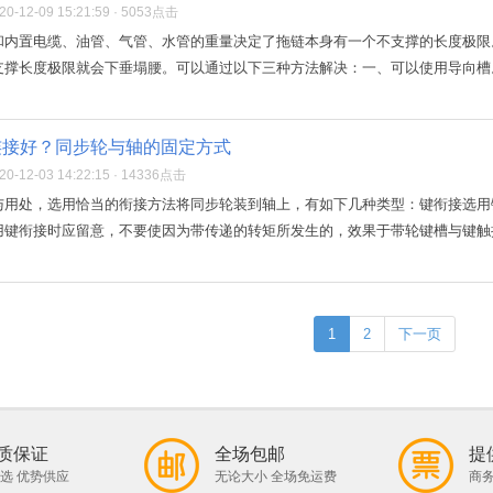
-12-09 15:21:59 · 5053点击
和内置电缆、油管、气管、水管的重量决定了拖链本身有一个不支撑的长度极限
撑长度极限就会下垂塌腰。可以通过以下三种方法解决：一、可以使用导向槽。
连接好？同步轮与轴的固定方式
-12-03 14:22:15 · 14336点击
与用处，选用恰当的衔接方法将同步轮装到轴上，有如下几种类型：键衔接选用
键衔接时应留意，不要使因为带传递的转矩所发生的，效果于带轮键槽与键触摸
1
2
下一页
质保证
全场包邮
提
选 优势供应
无论大小 全场免运费
商务