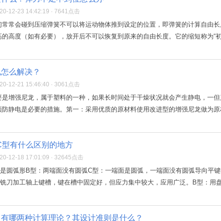
-12-23 14:42:19 · 7641点击
们常常会碰到压缩弹簧不可以将运动物体推到设定的位置，即弹簧的计算自由长
的高度（如有必要），放开后不可以恢复到原来的自由长度。它的缩短称为“初始
电怎么解决？
-12-21 15:46:40 · 3061点击
要是增强尼龙，属于塑料的一种，如果长时间处于干燥状况就会产生静电，一但
防静电是必要的措施。第一：采用优质的原材料使用改进型的增强尼龙做为原材
C型有什么区别的地方
-12-18 17:01:09 · 32645点击
面是圆弧形B型：两端面没有圆弧C型：一端面是圆弧，一端面没有圆弧导向平
铣刀加工轴上键槽，键在槽中固定好，但应力集中较大，应用广泛。B型：用盘铣
中有哪两种计算理论？其设计准则是什么？