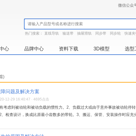
微信公众
热门搜索：
直线导轨
输送带
抽屉滑轨
同步带
同步轮
快速夹
中心
品牌中心
资料下载
3D模型
选型
篇)
故障问题及解决方案
-12-29 16:40:47 · 4695点击
没有考虑到被动轮和被动负载的惯性力。2、负载过大或由于意外事故被动轮停
2、检查设计，换成比原最小齿数多的带轮。3、搬运、保管、安装操作时应充分