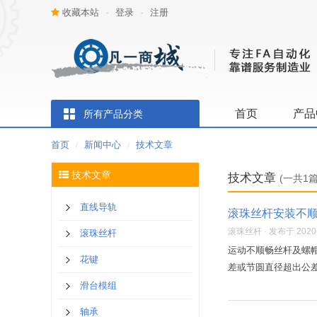
收藏本站
登录
注册
-
-
首页
产品
所有产品分类
首页
新闻中心
技术文章
/
/
技术文章
技术文章
(一共1篇
直线导轨
滚珠丝杆安装不
滚珠丝杆 · 发布于 2020-0
滚珠丝杆
运动不顺畅丝杆及螺
花键
差或节圆直径超出公差
滑台模组
轴承