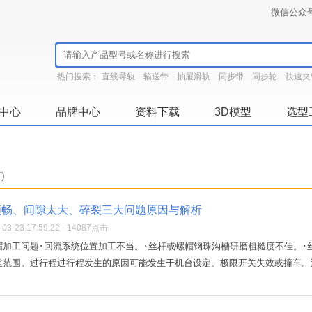
微信公众
热门搜索：
直线导轨
输送带
抽屉滑轨
同步带
同步轮
快速夹
中心
品牌中心
资料下载
3D模型
选型
)
顺畅、间隙太大、碎裂三大问题原因与解析
3-23 17:59:22 · 14087点击
帽加工问题･回流系统位置加工不当。･丝杆或螺帽钢珠沟槽研磨粗糙度不佳。･
范围。过行程过行程发生的原因可能发生于机台设定、极限开关失效或撞车。过