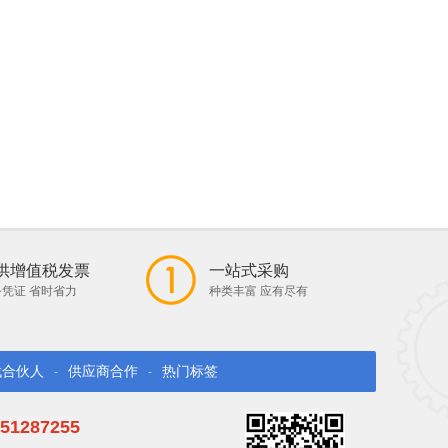
供增值税发票
一站式采购
凭证 省时省力
种类丰富 应有尽有
找合伙人
供应商合作
热门标签
-
-
51287255