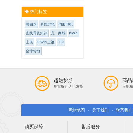
热门标签
联轴器
直线导轨
伺服电机
直线导轨知识
凡一商城
hiwin
上银
HIWIN上银
TBI
全球传动
超短货期
高品
现货备存 闪电发货
专柜精
网站地图
关于我们
联系我们
-
-
购买保障
售后服务