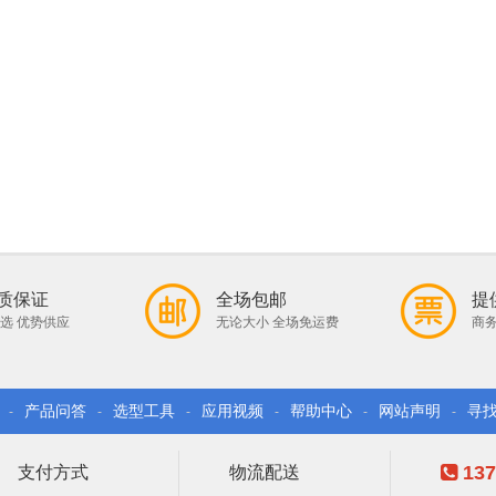
质保证
全场包邮
提
选 优势供应
无论大小 全场免运费
商务
产品问答
选型工具
应用视频
帮助中心
网站声明
寻
-
-
-
-
-
-
137
支付方式
物流配送