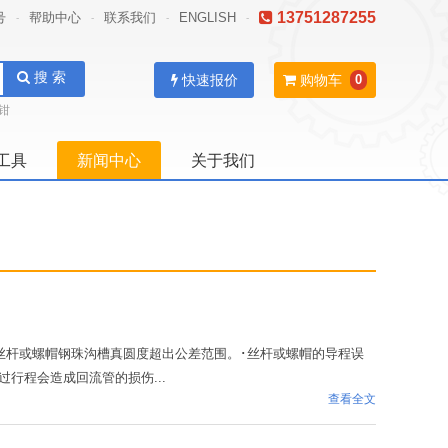
13751287255
号
帮助中心
联系我们
ENGLISH
-
-
-
-
搜 索
快速报价
购物车
0
钳
工具
新闻中心
关于我们
丝杆或螺帽钢珠沟槽真圆度超出公差范围。･丝杆或螺帽的导程误
行程会造成回流管的损伤...
查看全文