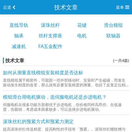
技术文章
后退
菜单
直线导轨
滚珠丝杆
花键
滑台模组
轴承
丝杆支撑座
电机
联轴器
减速机
FA五金配件
技术文章
(一共4篇)
如何从测量直线模组安装精度是否达标
直线模组属于精密件，可能因一些外部移动时、安装时产生磕碰，而发生
振动发生精度的改变，那么就有必要安装精度的测量。包括了反复定位精
度；定位精度；运行平行度；间隙。
模组滑台用电机驱动，选伺服电机还是步进电机？
伺服电机在很多功能方面都优于步进电机，但价格同样高昂些。在低速
度，负载销，考虑成本因素较多，可以选择步进电机驱动。
滚珠丝杠的预紧方式和预紧力测定
提高滚珠丝杠传送精度、提高刚性的手段有「预紧」。滚珠丝杠螺纹槽与