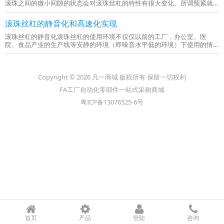
滚珠之间的微小间隙的状态会对滚珠丝杠的特性有很大变化。所谓预紧就
是，为了减小滚珠丝杠的间隙，提高刚性，使用一组滚珠，或者一对丝母
沿轴向相互位移而施加在滚珠丝杠上的力。定位预紧：用螺纹轴和滚珠之
滚珠丝杠的静音化和高速化实现
间的...
滚珠丝杠的静音化滚珠丝杠的使用环境不仅仅以前的工厂，办公室、医
院、食品产业的生产线等安静的环境（即噪音水平低的环境）下使用的情
况正在逐渐增加。另外，滚珠丝杠的静音化关系到节省能源、延长寿命提
高功能，所以是不可或缺的必要需求。滚珠丝杠的噪声源（＝振动源）由
以下构...
Copyright © 2026 凡一商城 版权所有 保留一切权利
FA工厂自动化零部件一站式采购商城
粤ICP备13076525-6号
首页
产品
登陆
咨询