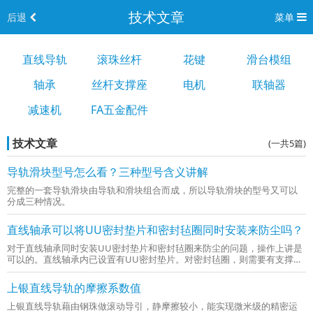
技术文章
后退
菜单
直线导轨
滚珠丝杆
花键
滑台模组
轴承
丝杆支撑座
电机
联轴器
减速机
FA五金配件
技术文章
(一共5篇)
导轨滑块型号怎么看？三种型号含义讲解
完整的一套导轨滑块由导轨和滑块组合而成，所以导轨滑块的型号又可以
分成三种情况。
直线轴承可以将UU密封垫片和密封毡圈同时安装来防尘吗？
对于直线轴承同时安装UU密封垫片和密封毡圈来防尘的问题，操作上讲是
可以的。直线轴承内已设置有UU密封垫片。对密封毡圈，则需要有支撑
座，用止动环将其固定后安装。
上银直线导轨的摩擦系数值
上银直线导轨藉由钢珠做滚动导引，静摩擦较小，能实现微米级的精密运