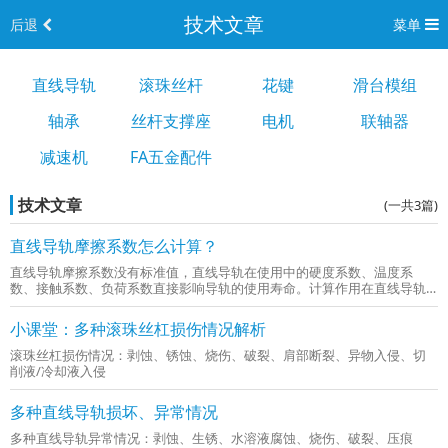
技术文章
后退
菜单
直线导轨
滚珠丝杆
花键
滑台模组
轴承
丝杆支撑座
电机
联轴器
减速机
FA五金配件
技术文章
(一共3篇)
直线导轨摩擦系数怎么计算？
直线导轨摩擦系数没有标准值，直线导轨在使用中的硬度系数、温度系
数、接触系数、负荷系数直接影响导轨的使用寿命。计算作用在直线导轨
上的负荷时,首先要求出计算寿命时所需的平均负荷与计算静态安全系数时
所需的最大负荷。特别在起动停止很剧烈、或有切削荷重作用的场合,以及
小课堂：多种滚珠丝杠损伤情况解析
因...
滚珠丝杠损伤情况：剥蚀、锈蚀、烧伤、破裂、肩部断裂、异物入侵、切
削液/冷却液入侵
多种直线导轨损坏、异常情况
多种直线导轨异常情况：剥蚀、生锈、水溶液腐蚀、烧伤、破裂、压痕