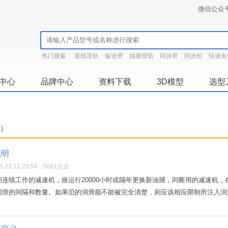
微信公众
热门搜索：
直线导轨
输送带
抽屉滑轨
同步带
同步轮
快速夹
中心
品牌中心
资料下载
3D模型
选型
)
说明
23 11:20:54 · 5081点击
连续工作的减速机，接运行20000小时或隔年更换新油脯，间断用的减速机
滑的间隔和数量。如果旧的润滑脂不能被完全清楚，则应该相应限制所注入润滑