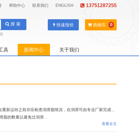
13751287255
号
帮助中心
联系我们
ENGLISH
-
-
-
-
搜 索
快速报价
购物车
0
钳
工具
新闻中心
关于我们
，在重新运转之前亦应检查润滑脂情况，在润滑可由专业厂家完成，
脂的数量以避免过润滑...
查看全文