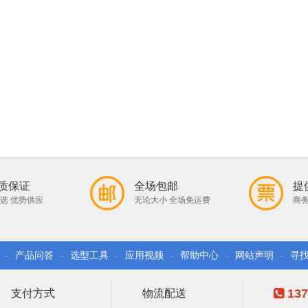
质保证
全场包邮
提
选 优势供应
无论大小 全场免运费
商务
产品问答
选型工具
应用视频
帮助中心
网站声明
寻
-
-
-
-
-
-
137
支付方式
物流配送