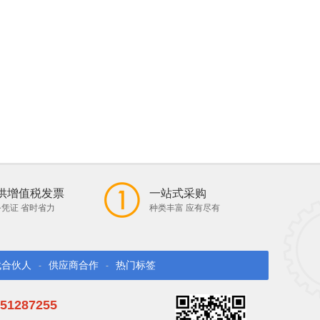
供增值税发票
一站式采购
凭证 省时省力
种类丰富 应有尽有
找合伙人
供应商合作
热门标签
-
-
51287255