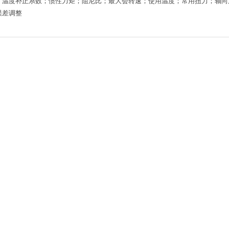
：温度补正系数；惯性力矩；阻尼比；最大会转速；使用温度；常用扭力；轴向
误差调整