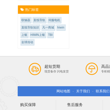
热门标签
联轴器
直线导轨
伺服电机
直线导轨知识
凡一商城
hiwin
上银
HIWIN上银
TBI
全球传动
超短货期
高品
现货备存 闪电发货
专柜精
网站地图
关于我们
联系我们
-
-
购买保障
售后服务