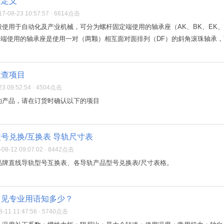
座定义
08-23 10:57:57 · 6614点击
使用于自动化及产业机械，可分为螺杆固定端使用的轴承座（AK、BK、EK、FK
定端使用的轴承座是使用一对（两颗）相互面对面排列（DF）的斜角滚珠轴承，而
检查项目
3 09:52:54 · 4504点击
的产品，请在订货时确认以下的项目
号兑换/互换表 导轨尺寸表
8-12 09:07:02 · 8442点击
品牌直线导轨型号互换表、各导轨产品型号兑换表/尺寸表格。
常见专业用语知多少？
11 11:47:56 · 5740点击