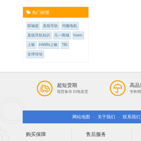
热门标签
联轴器
直线导轨
伺服电机
直线导轨知识
凡一商城
hiwin
上银
HIWIN上银
TBI
全球传动
超短货期
高品
现货备存 闪电发货
专柜精
网站地图
关于我们
联系我们
-
-
购买保障
售后服务