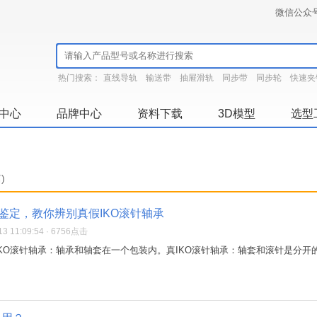
微信公众
热门搜索：
直线导轨
输送带
抽屉滑轨
同步带
同步轮
快速夹
中心
品牌中心
资料下载
3D模型
选型
)
伪鉴定，教你辨别真假IKO滚针轴承
3 11:09:54 · 6756点击
KO滚针轴承：轴承和轴套在一个包装内。真IKO滚针轴承：轴套和滚针是分开