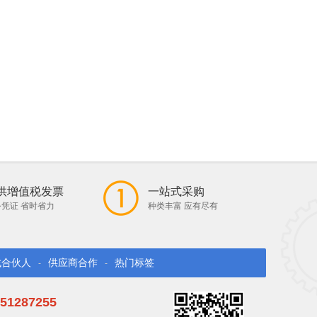
供增值税发票
一站式采购
凭证 省时省力
种类丰富 应有尽有
找合伙人
供应商合作
热门标签
-
-
51287255