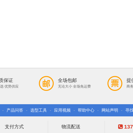
质保证
全场包邮
提
选 优势供应
无论大小 全场免运费
商务
产品问答
选型工具
应用视频
帮助中心
网站声明
寻
-
-
-
-
-
-
137
支付方式
物流配送