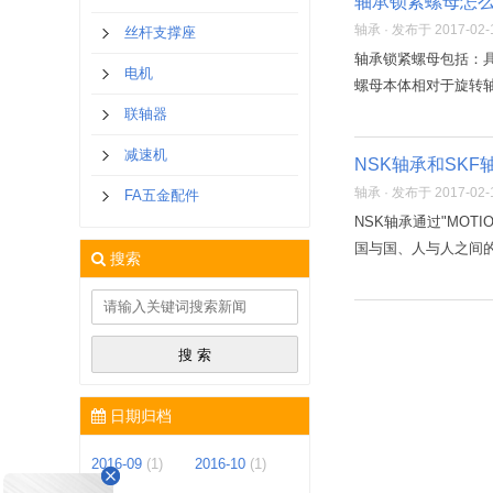
轴承锁紧螺母怎
轴承 · 发布于 2017-02-1
丝杆支撑座
轴承锁紧螺母包括：
电机
螺母本体相对于旋转轴
联轴器
减速机
NSK轴承和SK
轴承 · 发布于 2017-02-1
FA五金配件
NSK轴承通过"MO
国与国、人与人之间
搜索
日期归档
2016-09
(1)
2016-10
(1)