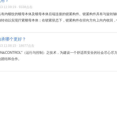
么用？
3 11:09:19 · 9338点击
具有内螺纹的螺母本体及螺母本体后端连接的锁紧构件。锁紧构件具有与旋转轴
转动以实现拧紧螺母本体；在锁紧状态下，锁紧构件在径向方向上向内收回，锁
F轴承哪个更好？
3 11:08:15 · 18677点击
TION&CONTROL"（运行与控制）之技术，为建设一个舒适而安全的社会尽
的团结和合作。