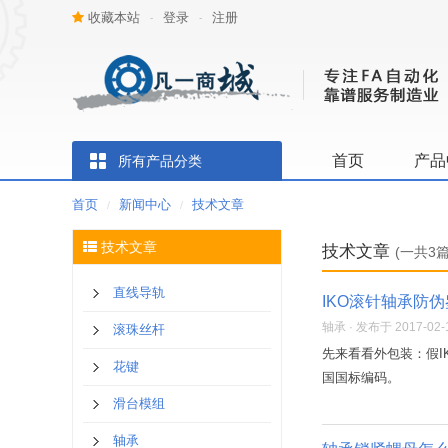
收藏本站
登录
注册
-
-
首页
产品
所有产品分类
首页
新闻中心
技术文章
/
/
技术文章
技术文章
(一共3篇
直线导轨
IKO滚针轴承防
轴承 · 发布于 2017-02-1
滚珠丝杆
先来看看外包装：假I
花键
国国标编码。
滑台模组
轴承