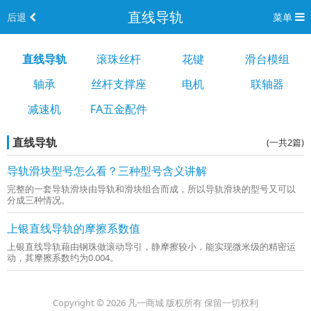
直线导轨
后退
菜单
直线导轨
滚珠丝杆
花键
滑台模组
轴承
丝杆支撑座
电机
联轴器
减速机
FA五金配件
直线导轨
(一共2篇)
导轨滑块型号怎么看？三种型号含义讲解
完整的一套导轨滑块由导轨和滑块组合而成，所以导轨滑块的型号又可以
分成三种情况。
上银直线导轨的摩擦系数值
上银直线导轨藉由钢珠做滚动导引，静摩擦较小，能实现微米级的精密运
动，其摩擦系数约为0.004。
Copyright © 2026 凡一商城 版权所有 保留一切权利