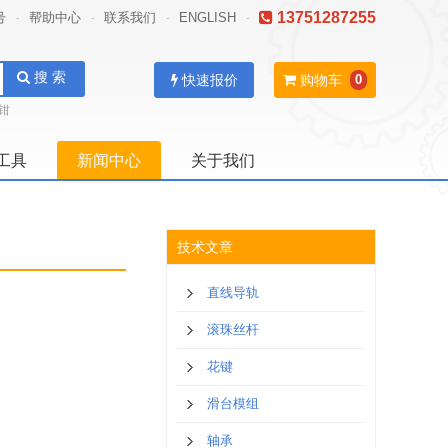
13751287255
号
帮助中心
联系我们
ENGLISH
-
-
-
-
搜 索
快速报价
购物车
0
钳
工具
新闻中心
关于我们
技术文章
直线导轨
滚珠丝杆
花键
滑台模组
轴承