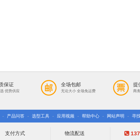
质保证
全场包邮
提
选 优势供应
无论大小 全场免运费
商务
产品问答
选型工具
应用视频
帮助中心
网站声明
寻
-
-
-
-
-
-
137
支付方式
物流配送