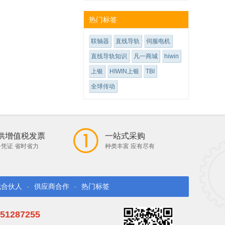
热门标签
联轴器
直线导轨
伺服电机
直线导轨知识
凡一商城
hiwin
上银
HIWIN上银
TBI
全球传动
供增值税发票
一站式采购
凭证 省时省力
种类丰富 应有尽有
找合伙人
供应商合作
热门标签
-
-
51287255