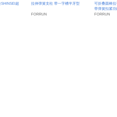
SHINSEI超
拉伸弹簧支柱 带一字槽半牙型
可折叠圆棒拉
带弹簧扣紧功
FORRUN
FORRUN