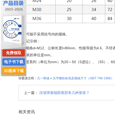
注：
1. 尽可能不采用括号内的规格。
2. 标记示例：
螺纹规格d=M12、公称长度l=80mm、性能等级为4.6、不经表
免费领取
3. 本表的单位是mm。
电子书下载
①长度系列（单位为mm）为20～50（5进位）、（55）、60、
3D图库下载
转载请注明：
凡一商城
»
活节螺栓标准及规格尺寸（GB/T 798-1988）
上一篇：
压缩弹簧端部尾部有几种形状？
相关资讯