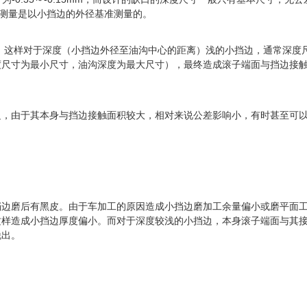
寸测量是以小挡边的外径基准测量的。
制，这样对于深度（小挡边外径至油沟中心的距离）浅的小挡边，通常深度
度尺寸为最小尺寸，油沟深度为最大尺寸），最终造成滚子端面与挡边接
边，由于其本身与挡边接触面积较大，相对来说公差影响小，有时甚至可
挡边磨后有黑皮。由于车加工的原因造成小挡边磨加工余量偏小或磨平面
这样造成小挡边厚度偏小。而对于深度较浅的小挡边，本身滚子端面与其
脱出。