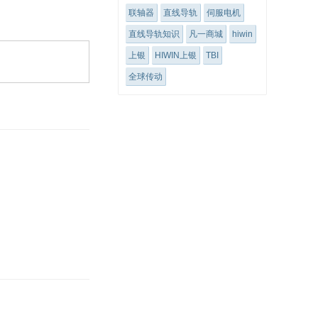
联轴器
直线导轨
伺服电机
直线导轨知识
凡一商城
hiwin
上银
HIWIN上银
TBI
全球传动