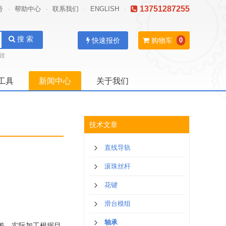
13751287255
号
帮助中心
联系我们
ENGLISH
-
-
-
-
搜 索
快速报价
购物车
0
钳
工具
新闻中心
关于我们
技术文章
直线导轨
滚珠丝杆
花键
滑台模组
轴承
公差。实际加工根据目