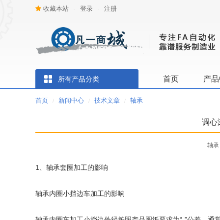
收藏本站
登录
注册
-
-
首页
产品
所有产品分类
首页
新闻中心
技术文章
轴承
/
/
/
调心
轴承 
1、轴承套圈加工的影响
轴承内圈小挡边车加工的影响
轴承内圈车加工小挡边外径按照产品图纸要求为“-”公差，通常