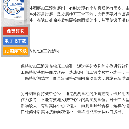
轴承外圈磨加工滚道磨削，有时发现有个别磨后仍有黑皮。
通常将外滚道过磨，黑皮磨掉可正常下移，这样需要对内滚
位偏外，在缺口处偏外后实际接触面积偏小，从而使滚子沿
免费领取
电子书下载
3D图库下载
2、保持架加工的影响
保持架加工通常在钻床上钻孔，通过等分模具的定位进行钻
工保持架基面平面度超差，造成兜孔加工深度尺寸不统一，
与保持架间隙大，而且沿保持架轴向窜动量大，最终在装满
另外测量保持架中心径，通过测测量柱的距离控制，卡尺用
作为参考，不能有效地反映中心径的真实测量值。对于中大
影响较大，有时实际中心径偏大，而测量时却合格，这样的
口处偏外后实际接触面积偏小，最终造成滚子从缺口脱出。