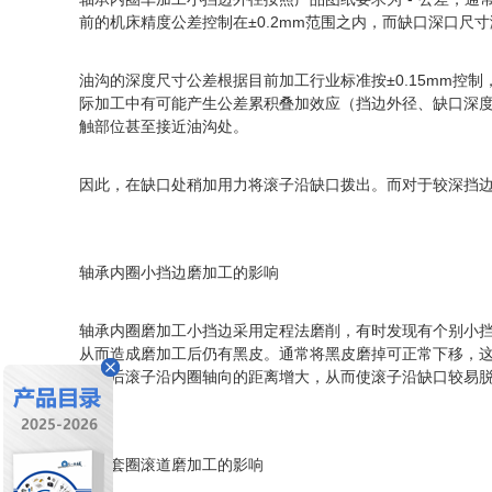
前的机床精度公差控制在±0.2mm范围之内，而缺口深口尺
油沟的深度尺寸公差根据目前加工行业标准按±0.15mm控
际加工中有可能产生公差累积叠加效应（挡边外径、缺口深
触部位甚至接近油沟处。
因此，在缺口处稍加用力将滚子沿缺口拨出。而对于较深挡
轴承内圈小挡边磨加工的影响
轴承内圈磨加工小挡边采用定程法磨削，有时发现有个别小
从而造成磨加工后仍有黑皮。通常将黑皮磨掉可正常下移，
过磨后滚子沿内圈轴向的距离增大，从而使滚子沿缺口较易
轴承套圈滚道磨加工的影响