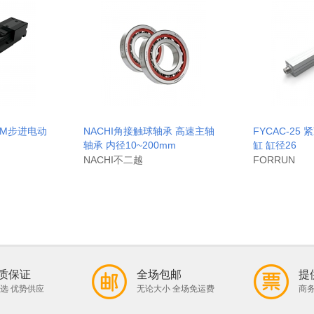
AIM步进电动
NACHI角接触球轴承 高速主轴
FYCAC-25
轴承 内径10~200mm
缸 缸径26
NACHI不二越
FORRUN
质保证
全场包邮
提
选 优势供应
无论大小 全场免运费
商务