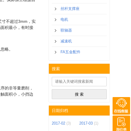
丝杆支撑座
电机
尺寸不超过3mm，实
触面积最小，有时接
联轴器
减速机
以忽略。
FA五金配件
搜索
工序的非等量磨削，
接触面积小，小挡边
日期归档
2017-02
(3)
2017-03
(1)