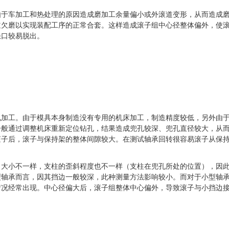
由于车加工和热处理的原因造成磨加工余量偏小或外滚道变形，从而造成
道欠磨以实现装配工序的正常合套。这样造成滚子组中心径整体偏外，使
缺口较易脱出。
孔加工。由于模具本身制造没有专用的机床加工，制造精度较低，另外由
一般通过调整机床重新定位钻孔，结果造成兜孔较深、兜孔直径较大，从
滚子后，滚子与保持架的整体间隙较大。在测试轴承回转很容易滚子从保
力大小不一样，支柱的歪斜程度也不一样（支柱在兜孔所处的位置），因
型轴承而言，因其挡边一般较深，此种测量方法影响较小。而对于小型轴
情况经常出现。中心径偏大后，滚子组整体中心偏外，导致滚子与小挡边